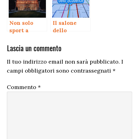
Non solo
Il salone
sport a
dello
Monza
studente a
Interazioni
Monza
Lascia un commento
del
Il tuo indirizzo email non sarà pubblicato.
I
lettore
campi obbligatori sono contrassegnati
*
Commento
*