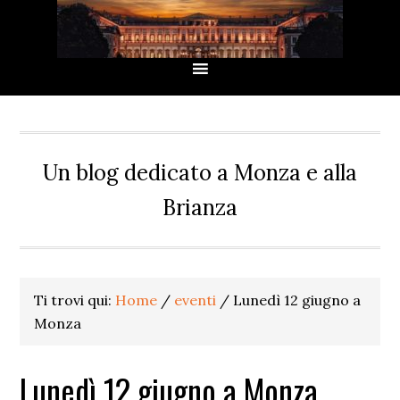
Passa
Passa
Passa
Passa
alla
al
alla
al
navigazione
contenuto
barra
piè
primaria
principale
laterale
di
primaria
pagina
Un blog dedicato a Monza e alla
Brianza
Ti trovi qui:
Home
/
eventi
/
Lunedì 12 giugno a
Monza
Lunedì 12 giugno a Monza