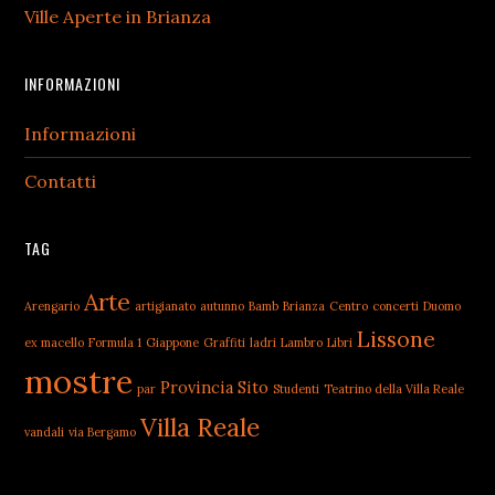
Ville Aperte in Brianza
INFORMAZIONI
Informazioni
Contatti
TAG
Arte
Arengario
artigianato
autunno
Bamb
Brianza
Centro
concerti
Duomo
Lissone
ex macello
Formula 1
Giappone
Graffiti
ladri
Lambro
Libri
mostre
Provincia
Sito
par
Studenti
Teatrino della Villa Reale
Villa Reale
vandali
via Bergamo