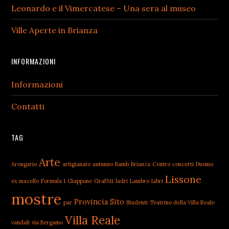
Leonardo e il Vimercatese – Una sera al museo
Ville Aperte in Brianza
INFORMAZIONI
Informazioni
Contatti
TAG
Arte
Arengario
artigianato
autunno
Bamb
Brianza
Centro
concerti
Duomo
Lissone
ex macello
Formula 1
Giappone
Graffiti
ladri
Lambro
Libri
mostre
Provincia
Sito
par
Studenti
Teatrino della Villa Reale
Villa Reale
vandali
via Bergamo