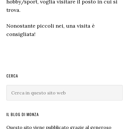
hobby/sport, voglia visitare il posto in cui si
trova.
Nonostante piccoli nei, una visita è
consigliata!
Barra
CERCA
laterale
Cerca
primaria
in
questo
sito
IL BLOG DI MONZA
web
Questo sito viene pubblicato grazie al generoso