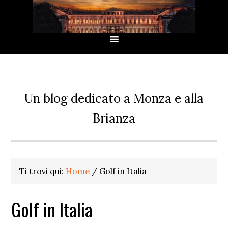
Passa
Passa
Passa
Passa
alla
al
alla
al
navigazione
contenuto
barra
piè
primaria
principale
laterale
di
primaria
pagina
Un blog dedicato a Monza e alla
Brianza
Ti trovi qui:
Home
/
Golf in Italia
Golf in Italia