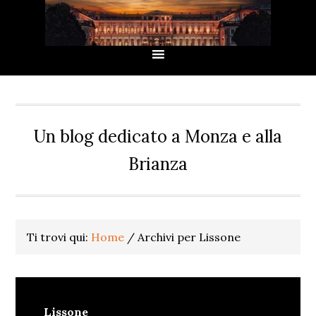
Passa
Passa
Passa
Passa
alla
al
alla
al
navigazione
contenuto
barra
piè
primaria
principale
laterale
di
primaria
pagina
Un blog dedicato a Monza e alla
Brianza
Ti trovi qui:
Home
/
Archivi per Lissone
Lissone