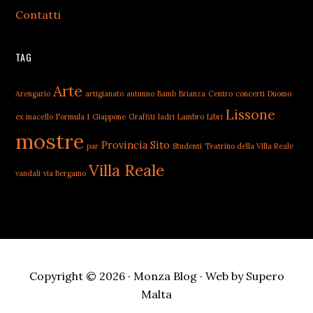
Contatti
TAG
Arte
Arengario
artigianato
autunno
Bamb
Brianza
Centro
concerti
Duomo
Lissone
ex macello
Formula 1
Giappone
Graffiti
ladri
Lambro
Libri
mostre
Provincia
Sito
par
Studenti
Teatrino della Villa Reale
Villa Reale
vandali
via Bergamo
Copyright © 2026 · Monza Blog · Web by
Supero
Malta