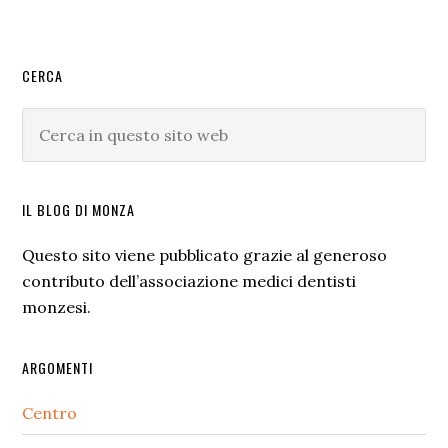
Barra
CERCA
laterale
Cerca
primaria
in
questo
sito
IL BLOG DI MONZA
web
Questo sito viene pubblicato grazie al generoso
contributo dell’associazione medici dentisti
monzesi.
ARGOMENTI
Centro