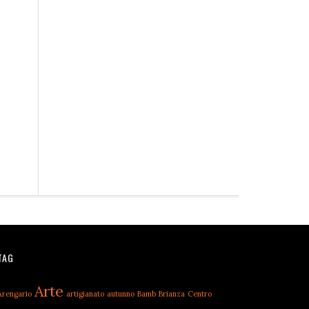
TAG
Arte
Arengario
artigianato
autunno
Bamb
Brianza
Centro