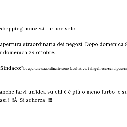
lo shopping monzesi… e non solo…
 apertura straordinaria dei negozi! Dopo domenica 
er domenica 29 ottobre.
Sindaco:”
Le aperture straordinarie sono facoltative, i
singoli esercenti posso
 anche farvi un’idea su chi è è più o meno furbo e s
 !!!!!Â Si scherza .!!!!