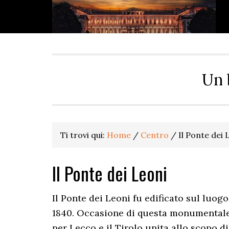
Passa
Passa
Passa
Passa
alla
al
alla
al
navigazione
contenuto
barra
piè
primaria
principale
laterale
di
primaria
pagina
Un 
Ti trovi qui:
Home
/
Centro
/
Il Ponte dei 
Il Ponte dei Leoni
Il Ponte dei Leoni fu edificato sul luogo 
1840. Occasione di questa monumentale r
per Lecco e il Tirolo unita allo scopo d