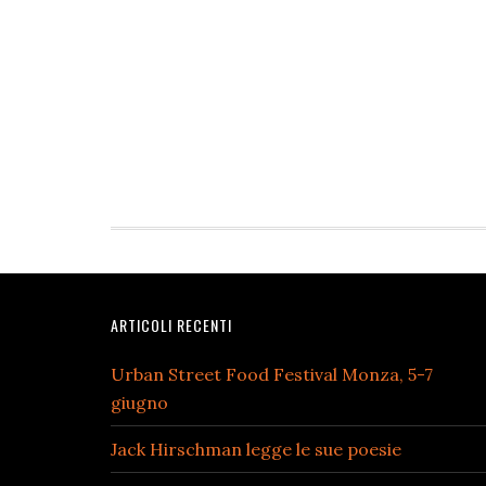
Footer
ARTICOLI RECENTI
Urban Street Food Festival Monza, 5-7
giugno
Jack Hirschman legge le sue poesie