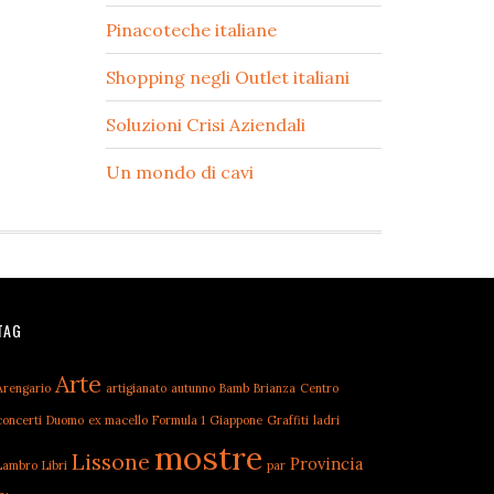
Pinacoteche italiane
Shopping negli Outlet italiani
Soluzioni Crisi Aziendali
Un mondo di cavi
TAG
Arte
Arengario
artigianato
autunno
Bamb
Brianza
Centro
concerti
Duomo
ex macello
Formula 1
Giappone
Graffiti
ladri
mostre
Lissone
Provincia
Lambro
Libri
par