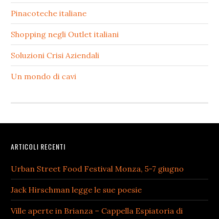
Pinacoteche italiane
Shopping negli Outlet italiani
Soluzioni Crisi Aziendali
Un mondo di cavi
Footer
ARTICOLI RECENTI
Urban Street Food Festival Monza, 5-7 giugno
Jack Hirschman legge le sue poesie
Ville aperte in Brianza – Cappella Espiatoria di