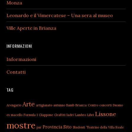
Monza
Leonardo e il Vimercatese – Una sera al museo
Ville Aperte in Brianza
INFORMAZIONI
Informazioni
Contatti
TAG
Arte
Arengario
artigianato
autunno
Bamb
Brianza
Centro
concerti
Duomo
Lissone
ex macello
Formula 1
Giappone
Graffiti
ladri
Lambro
Libri
mostre
Provincia
Sito
par
Studenti
Teatrino della Villa Reale