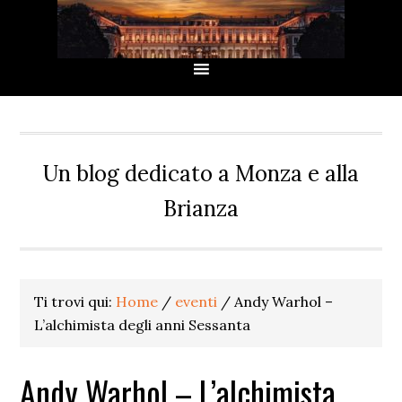
Passa
Passa
Passa
Passa
alla
al
alla
al
navigazione
contenuto
barra
piè
primaria
principale
laterale
di
primaria
pagina
Un blog dedicato a Monza e alla
Brianza
Ti trovi qui:
Home
/
eventi
/
Andy Warhol –
L’alchimista degli anni Sessanta
Andy Warhol – L’alchimista