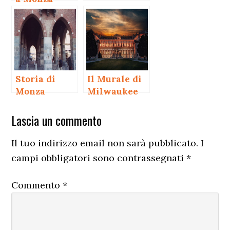
Storia di
Il Murale di
Monza
Milwaukee
di keith
Interazioni
Haring
Lascia un commento
del
Il tuo indirizzo email non sarà pubblicato.
I
lettore
campi obbligatori sono contrassegnati
*
Commento
*