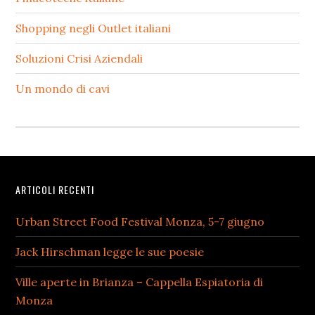
Shopping negli Outlet italiani
Soluzioni Crisi Aziendali
Un mondo di cavi
Footer
ARTICOLI RECENTI
Urban Street Food Festival Monza, 5-7 giugno
Jack Hirschman legge le sue poesie
Ville aperte in Brianza – Cappella Espiatoria di
Monza