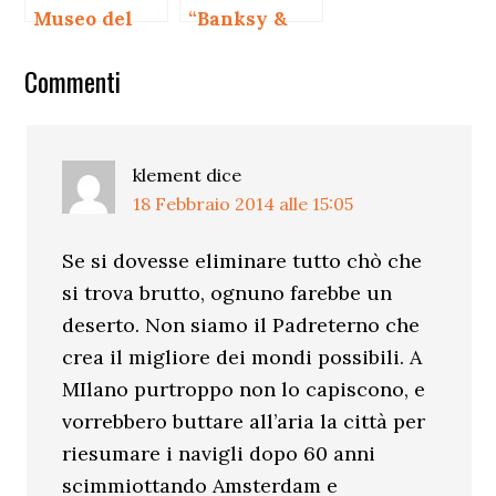
Museo del
“Banksy &
Duomo di
Co.”arte allo
Interazioni
Monza
stato urbano
Commenti
del
lettore
klement
dice
18 Febbraio 2014 alle 15:05
Se si dovesse eliminare tutto chò che
si trova brutto, ognuno farebbe un
deserto. Non siamo il Padreterno che
crea il migliore dei mondi possibili. A
MIlano purtroppo non lo capiscono, e
vorrebbero buttare all’aria la città per
riesumare i navigli dopo 60 anni
scimmiottando Amsterdam e