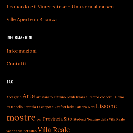
Leonardo e il Vimercatese – Una sera al museo
Ville Aperte in Brianza
INFORMAZIONI
Informazioni
Contatti
TAG
Arte
Arengario
artigianato
autunno
Bamb
Brianza
Centro
concerti
Duomo
Lissone
ex macello
Formula 1
Giappone
Graffiti
ladri
Lambro
Libri
mostre
Provincia
Sito
par
Studenti
Teatrino della Villa Reale
Villa Reale
vandali
via Bergamo