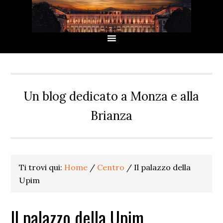
Passa
Passa
Passa
Passa
alla
al
alla
al
navigazione
contenuto
barra
piè
primaria
principale
laterale
di
primaria
pagina
Un blog dedicato a Monza e alla
Brianza
Ti trovi qui:
Home
/
Centro
/
Il palazzo della
Upim
Il palazzo della Upim