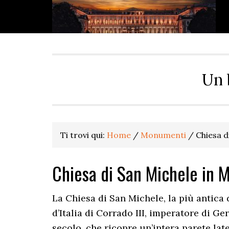
Passa
Passa
Passa
Passa
alla
al
alla
al
navigazione
contenuto
barra
piè
primaria
principale
laterale
di
primaria
pagina
Un 
Ti trovi qui:
Home
/
Monumenti
/
Chiesa d
Chiesa di San Michele in 
La Chiesa di San Michele, la più antica
d’Italia di Corrado III, imperatore di Ge
secolo, che ricopre un’intera parete lat