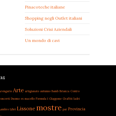
Pinacoteche italiane
Shopping negli Outlet italiani
Soluzioni Crisi Aziendali
Un mondo di cavi
TAG
Arte
Arengario
artigianato
autunno
Bamb
Brianza
Centro
concerti
Duomo
ex macello
Formula 1
Giappone
Graffiti
ladri
mostre
Lissone
Provincia
Lambro
Libri
par