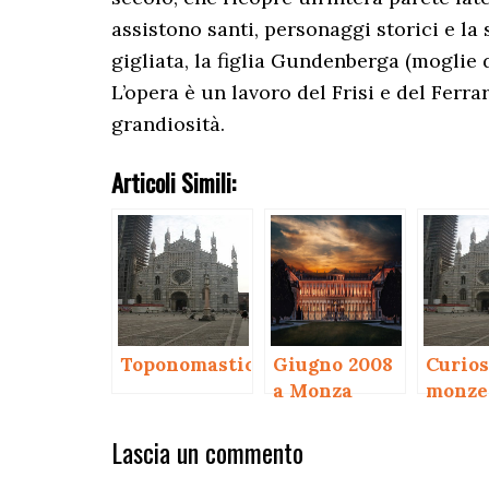
assistono santi, personaggi storici e l
gigliata, la figlia Gundenberga (moglie di
L’opera è un lavoro del Frisi e del Ferr
grandiosità.
Articoli Simili:
Toponomastica
Giugno 2008
Curios
a Monza
monze
Interazioni
Lascia un commento