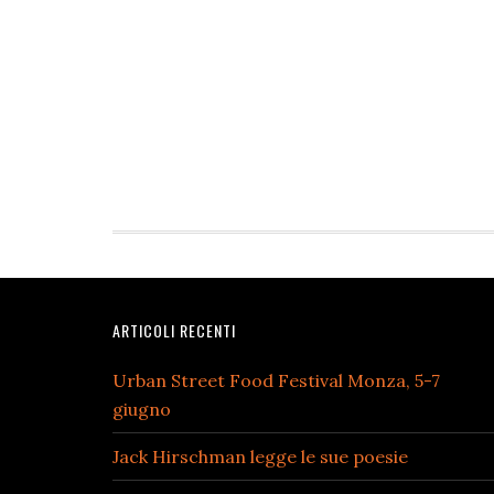
Footer
ARTICOLI RECENTI
Urban Street Food Festival Monza, 5-7
giugno
Jack Hirschman legge le sue poesie