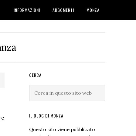
INFORMAZIONI
ARGOMENTI
MONZA
anza
Barra
CERCA
laterale
Cerca
primaria
in
questo
sito
IL BLOG DI MONZA
re
web
Questo sito viene pubblicato