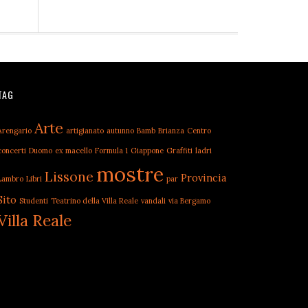
TAG
Arte
Arengario
artigianato
autunno
Bamb
Brianza
Centro
concerti
Duomo
ex macello
Formula 1
Giappone
Graffiti
ladri
mostre
Lissone
Provincia
Lambro
Libri
par
Sito
Studenti
Teatrino della Villa Reale
vandali
via Bergamo
Villa Reale