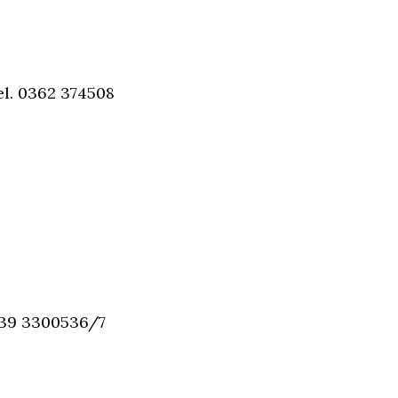
el. 0362 374508
 039 3300536/7