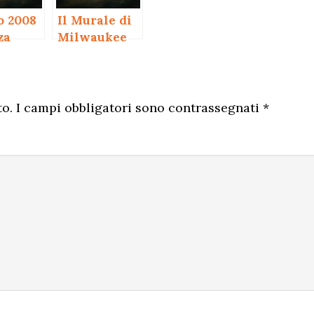
o 2008
Il Murale di
za
Milwaukee
di keith
Haring
to.
I campi obbligatori sono contrassegnati
*