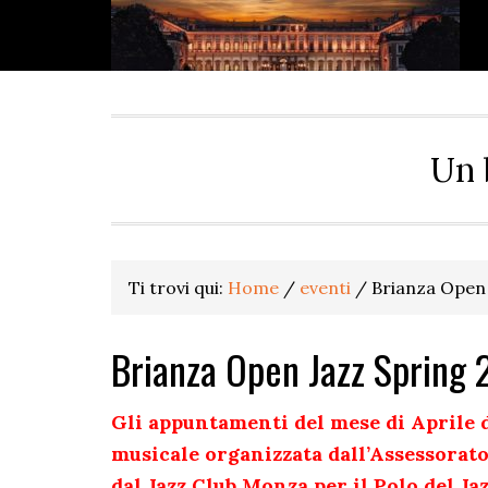
Passa
Passa
Passa
Passa
alla
al
alla
al
navigazione
contenuto
barra
piè
primaria
principale
laterale
di
primaria
pagina
Un 
Ti trovi qui:
Home
/
eventi
/
Brianza Open 
Brianza Open Jazz Spring
Gli appuntamenti del mese di Aprile 
musicale organizzata dall’Assessorat
dal Jazz Club Monza per il Polo del Ja