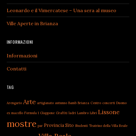
Leonardo e il Vimercatese – Una sera al museo
Ville Aperte in Brianza
INFORMAZIONI
Informazioni
Contatti
TAG
Arte
Arengario
artigianato
autunno
Bamb
Brianza
Centro
concerti
Duomo
Lissone
ex macello
Formula 1
Giappone
Graffiti
ladri
Lambro
Libri
mostre
Provincia
Sito
par
Studenti
Teatrino della Villa Reale