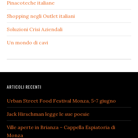
Pinacoteche italiane
Shopping negli Outlet italiani
Soluzioni Crisi Aziendali
Un mondo di cavi
Footer
ARTICOLI RECENTI
Urban Street Food Festival Monza, 5-7 giugno
Jack Hirschman legge le sue poesie
Ville aperte in Brianza – Cappella Espiatoria di
Monza