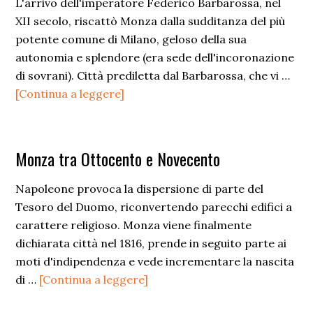
L'arrivo dell'imperatore Federico Barbarossa, nel
XII secolo, riscattò Monza dalla sudditanza del più
potente comune di Milano, geloso della sua
autonomia e splendore (era sede dell'incoronazione
di sovrani). Città prediletta dal Barbarossa, che vi …
infoMonza
[Continua a leggere]
in
Età
Comunale
Monza tra Ottocento e Novecento
Napoleone provoca la dispersione di parte del
Tesoro del Duomo, riconvertendo parecchi edifici a
carattere religioso. Monza viene finalmente
dichiarata città nel 1816, prende in seguito parte ai
moti d'indipendenza e vede incrementare la nascita
infoMonza
di …
[Continua a leggere]
tra