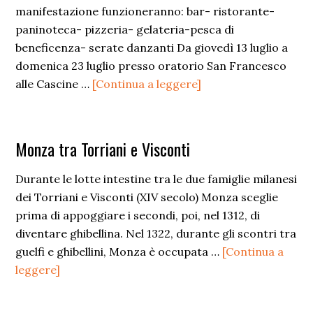
manifestazione funzioneranno: bar- ristorante-
paninoteca- pizzeria- gelateria-pesca di
beneficenza- serate danzanti Da giovedì 13 luglio a
domenica 23 luglio presso oratorio San Francesco
infoFesta
alle Cascine …
[Continua a leggere]
delle
cascine
Monza tra Torriani e Visconti
Durante le lotte intestine tra le due famiglie milanesi
dei Torriani e Visconti (XIV secolo) Monza sceglie
prima di appoggiare i secondi, poi, nel 1312, di
diventare ghibellina. Nel 1322, durante gli scontri tra
guelfi e ghibellini, Monza è occupata …
[Continua a
infoMonza
leggere]
tra
Torriani