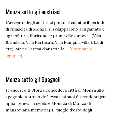
Ottocento
e
Monza sotto gli austriaci
Novecento
L'avvento degli austriaci portò al culmine il periodo
di rinascita di Monza, si svilupparono artigianato e
agricoltura, fiorirono le prime ville monzesi (Villa
Brambilla, Villa Pertusati, Villa Rampini, Villa Ubaldi
etc). Maria Teresa d'Austria fa …
[Continua a
infoMonza
leggere]
sotto
gli
austriaci
Monza sotto gli Spagnoli
Francesco II Sforza concede la città di Monza allo
spagnolo Antonio de Leyva e ai suoi discendenti (cui
apparteneva la celebre Monaca di Monza di
manzoniana memoria). Il "sieglo d'oro" degli