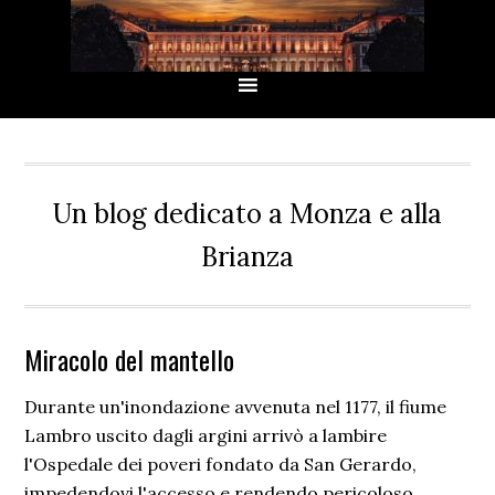
Passa
Passa
Passa
Passa
alla
al
alla
al
navigazione
contenuto
barra
piè
primaria
principale
laterale
di
primaria
pagina
Un blog dedicato a Monza e alla
Brianza
Miracolo del mantello
Durante un'inondazione avvenuta nel 1177, il fiume
Lambro uscito dagli argini arrivò a lambire
l'Ospedale dei poveri fondato da San Gerardo,
impedendovi l'accesso e rendendo pericoloso