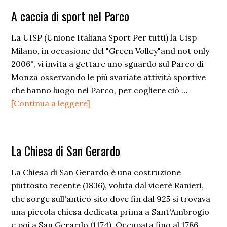
e
A caccia di sport nel Parco
Visconti
La UISP (Unione Italiana Sport Per tutti) la Uisp
Milano, in occasione del "Green Volley"and not only
2006", vi invita a gettare uno sguardo sul Parco di
Monza osservando le più svariate attività sportive
che hanno luogo nel Parco, per cogliere ciò …
infoA
[Continua a leggere]
caccia
di
sport
La Chiesa di San Gerardo
nel
Parco
La Chiesa di San Gerardo è una costruzione
piuttosto recente (1836), voluta dal vicerè Ranieri,
che sorge sull'antico sito dove fin dal 925 si trovava
una piccola chiesa dedicata prima a Sant'Ambrogio
e poi a San Gerardo (1174). Occupata fino al 1786 …