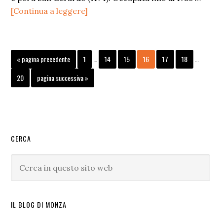
infoLa
[Continua a leggere]
Chiesa
di
San
Pagine
Pagine
Vai
Pagina
Pagina
Pagina
Pagina
Pagina
Pagina
«
pagina precedente
1
…
14
15
16
17
18
…
Gerardo
interim
interim
alla
omesse
omesse
Pagina
Vai
20
pagina successiva »
alla
Barra
CERCA
laterale
Cerca
primaria
in
questo
sito
IL BLOG DI MONZA
web