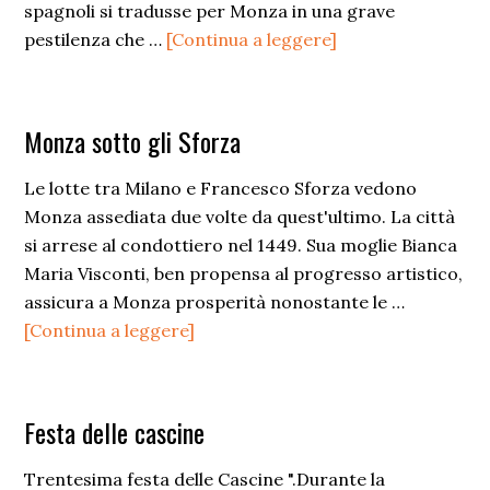
spagnoli si tradusse per Monza in una grave
infoMonza
pestilenza che …
[Continua a leggere]
sotto
gli
Spagnoli
Monza sotto gli Sforza
Le lotte tra Milano e Francesco Sforza vedono
Monza assediata due volte da quest'ultimo. La città
si arrese al condottiero nel 1449. Sua moglie Bianca
Maria Visconti, ben propensa al progresso artistico,
assicura a Monza prosperità nonostante le …
infoMonza
[Continua a leggere]
sotto
gli
Sforza
Festa delle cascine
Trentesima festa delle Cascine ".Durante la