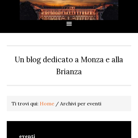
Passa
Passa
Passa
Passa
alla
al
alla
al
navigazione
contenuto
barra
piè
primaria
principale
laterale
di
primaria
pagina
Un blog dedicato a Monza e alla
Brianza
Ti trovi qui:
Home
/
Archivi per eventi
eventi