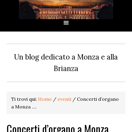
Passa
Passa
Passa
Passa
alla
al
alla
al
navigazione
contenuto
barra
piè
primaria
principale
laterale
di
primaria
pagina
Un blog dedicato a Monza e alla
Brianza
Ti trovi qui:
Home
/
eventi
/
Concerti d’organo
a Monza ….
Concerti d’organo a Monza ….