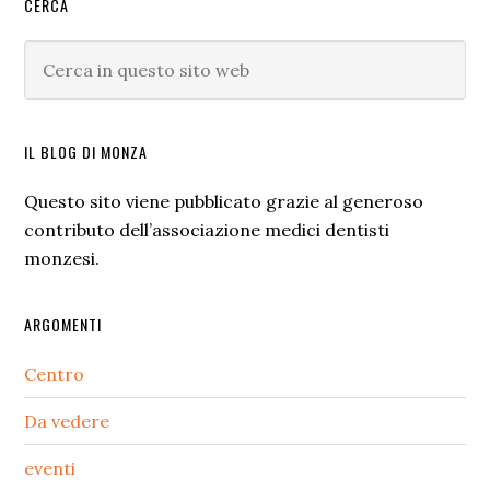
Barra
CERCA
laterale
Cerca
primaria
in
questo
sito
IL BLOG DI MONZA
web
Questo sito viene pubblicato grazie al generoso
contributo dell’associazione medici dentisti
monzesi.
ARGOMENTI
Centro
Da vedere
eventi