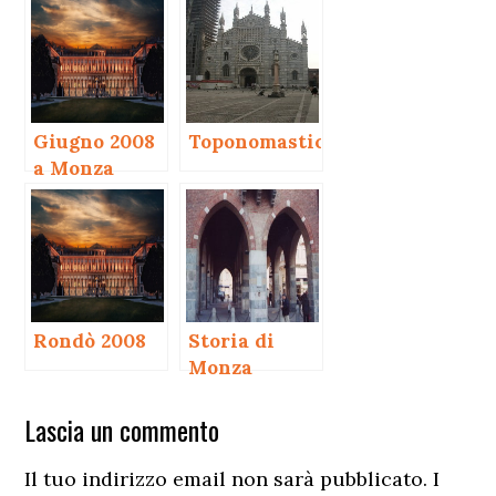
Giugno 2008
Toponomastica
a Monza
Rondò 2008
Storia di
Monza
Interazioni
Lascia un commento
del
Il tuo indirizzo email non sarà pubblicato.
I